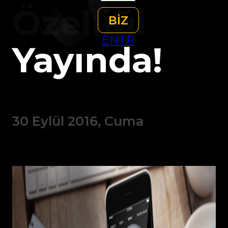
Özelliği
BİZ
EN
TR
Yayında!
30 Eylül 2016, Cuma