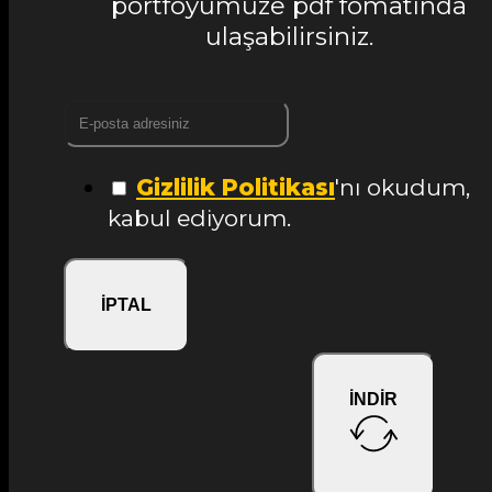
portföyümüze pdf fomatında
ulaşabilirsiniz.
Gizlilik Politikası
'nı okudum,
kabul ediyorum.
İPTAL
İNDİR