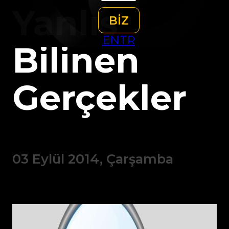
Yanlış
BİZ
EN
TR
Bilinen
Gerçekler
03 Eylül 2014, Çarşamba