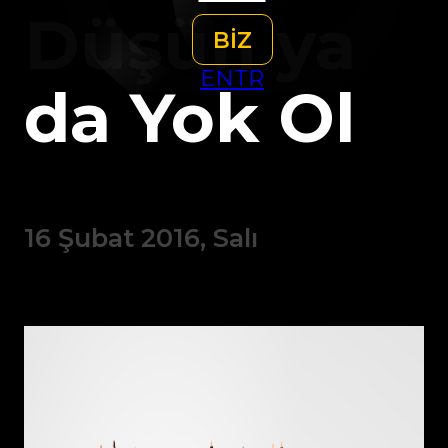
Düşün ya
BİZ
EN
TR
da Yok Ol
16 Şubat 2016, Salı